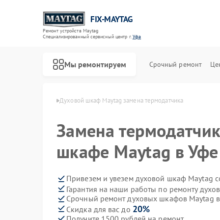
FIX-MAYTAG
Ремонт устройств Maytag
Специализированный cервисный центр г.
Уфа
Мы ремонтируем
Срочный ремонт
Це
кафов Maytag в Уфе
Духовой шкаф Maytag замена термодатчика
Замена термодатчик
шкафе Maytag в Уфе
Привезем и увезем духовой шкаф Maytag с
Гарантия на наши работы по ремонту дух
Ремонт стиральных машин Maytag
Ремонт холодильников Maytag
Ремонт сушильных машин Maytag
Ремонт посудомоечных машин Maytag
Ремонт микроволновых печей Maytag
Ремонт кондиционеров Maytag
Срочный ремонт духовых шкафов Maytag в
20%
Скидка для вас до
Получите 1500 рублей на ремонт