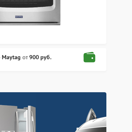
 Maytag
от
900 руб.