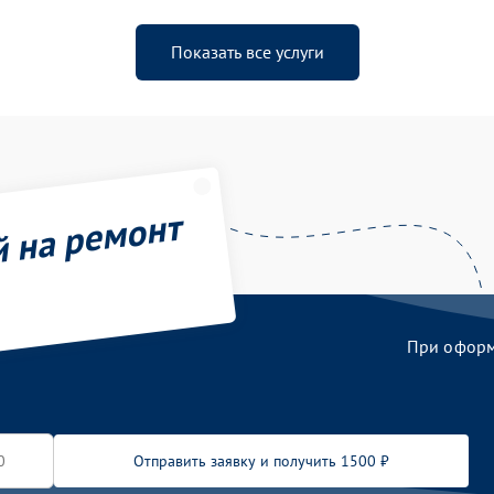
Показать все услуги
й на ремонт
При оформл
Отправить заявку и получить 1500 ₽