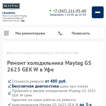
+7 (347) 211-93-60
FIX-MAYTAG
Ежедневно, с 10:00 до 20:00
Ремонт устройств Maytag
Специализированный
cервисный центр г.
Уфа
Мы ремонтируем
Позвонить
в Уфе
Ремонт холодильника Maytag GS 2625 GEK W в Уфе
Ремонт холодильника Maytag GS
2625 GEK W в Уфе
от 480 руб.
Стоимость ремонта
Ремонт стиральных машин Maytag
Ремонт посудомоечных машин Maytag
Ремонт духовых шкафов Maytag
Ремонт сушильных машин Maytag
Ремонт микроволновых печей Maytag
Бесплатная диагностика
даже при отказе
Привезем и увезем холодильник Maytag GS 2625
GEK W сами
Гарантия на наши работы по ремонту
до 3-х
холодильников Maytag GS 2625 GEK W