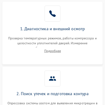
Образование конденсата
1800 ₽
Подробнее →
на стенках
Сбой в работе инвертора
2100 ₽
Подробнее →
1. Диагностика и внешний осмотр
Запах горелого при
2000 ₽
Подробнее →
Проверка температурных режимов, работы компрессора и
работе
целостности уплотнителей дверей. Измерение
сопротивления обмоток мотора, проверка термостата и
Не включается
Подробнее
1000 ₽
Подробнее →
считывание кодов ошибок с электронного дисплея.
холодильник
Проблемы с системой
автоматической
1800 ₽
Подробнее →
разморозки
2. Поиск утечек и подготовка контура
Опрессовка системы азотом для выявления микротрещин в