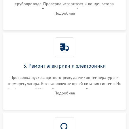
трубопроводе. Проверка испарителя и конденсатора
течеискателем. Демонтаж старого фильтра-осушителя и
Подробнее
продувка капиллярной трубки для устранения засоров.
3. Ремонт электрики и электроники
Прозвонка пускозащитного реле, датчиков температуры и
терморегулятора. Восстановление цепей питания системы No
Frost, включая ТЭН оттайки и вентилятор. Ремонт или замена
Подробнее
платы управления при сбоях алгоритмов.