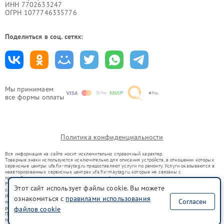
ИНН 7702633247
ОГРН 1077746335776
Поделиться в соц. сетях:
Мы принимаем
все формы оплаты
Политика конфиденциальности
Вся информация на сайте носит исключительно справочный характер.
Товарные знаки используются исключительно для описания устройств, в отношении которых
сервисные центры ufa.fix-maytag.ru предоставляют услуги по ремонту. Услуги оказываются в
неавторизованных сервисных центрах ufa.fix-maytag.ru, которые не связаны с
правообладателями товарных знаков или их официальными представителями.
Ремонт осуществляется для устройств, уже введенных в гражданский оборот в соответствии
Этот сайт использует файлы cookie. Вы можете
со статьей 1487 ГК РФ.
Использование товарных знаков не преследует цели индивидуализации услуг или введения
ознакомиться с
правилами использования
Согласен
потребителей в заблуждение, а служит для информирования о предоставляемых услугах по
ремонту техники указанных брендов.
файлов cookie
Представленная на сайте информация не является публичной офертой, определяемой
положениями Статьи 437(2) Гражданского кодекса РФ