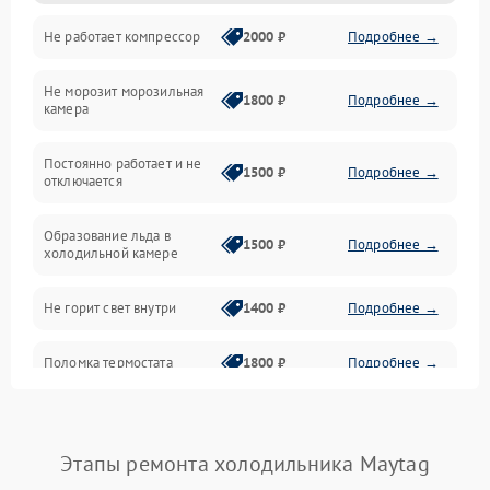
Не работает компрессор
2000 ₽
Подробнее →
Электропитание
Не морозит морозильная
Дренаж
1800 ₽
Подробнее →
камера
Оттайка
Постоянно работает и не
1500 ₽
Подробнее →
отключается
Программное обеспечение
Образование льда в
1500 ₽
Подробнее →
холодильной камере
Не горит свет внутри
1400 ₽
Подробнее →
Поломка термостата
1800 ₽
Подробнее →
Не работает вентилятор
1800 ₽
Подробнее →
Этапы ремонта холодильника Maytag
Поломка системы No Frost
2600 ₽
Подробнее →