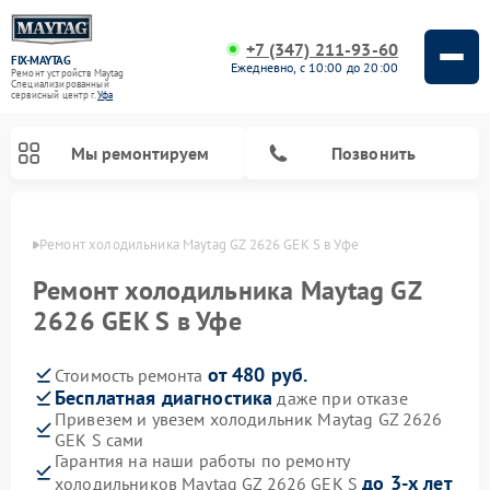
+7 (347) 211-93-60
FIX-MAYTAG
Ежедневно, с 10:00 до 20:00
Ремонт устройств Maytag
Специализированный
cервисный центр г.
Уфа
Мы ремонтируем
Позвонить
в Уфе
Ремонт холодильника Maytag GZ 2626 GEK S в Уфе
Ремонт холодильника Maytag GZ
2626 GEK S в Уфе
от 480 руб.
Стоимость ремонта
Ремонт стиральных машин Maytag
Ремонт посудомоечных машин Maytag
Ремонт духовых шкафов Maytag
Ремонт сушильных машин Maytag
Ремонт микроволновых печей Maytag
Бесплатная диагностика
даже при отказе
Привезем и увезем холодильник Maytag GZ 2626
GEK S сами
Гарантия на наши работы по ремонту
до 3-х лет
холодильников Maytag GZ 2626 GEK S