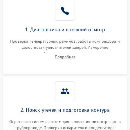
Образование конденсата
1800 ₽
Подробнее →
на стенках
Сбой в работе инвертора
2100 ₽
Подробнее →
1. Диагностика и внешний осмотр
Запах горелого при
2000 ₽
Подробнее →
Проверка температурных режимов, работы компрессора и
работе
целостности уплотнителей дверей. Измерение
сопротивления обмоток мотора, проверка термостата и
Не включается
Подробнее
1000 ₽
Подробнее →
считывание кодов ошибок с электронного дисплея.
холодильник
Проблемы с системой
автоматической
1800 ₽
Подробнее →
разморозки
2. Поиск утечек и подготовка контура
Опрессовка системы азотом для выявления микротрещин в
трубопроводе. Проверка испарителя и конденсатора