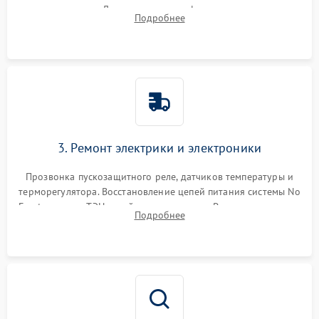
течеискателем. Демонтаж старого фильтра-осушителя и
Подробнее
продувка капиллярной трубки для устранения засоров.
3. Ремонт электрики и электроники
Прозвонка пускозащитного реле, датчиков температуры и
терморегулятора. Восстановление цепей питания системы No
Frost, включая ТЭН оттайки и вентилятор. Ремонт или замена
Подробнее
платы управления при сбоях алгоритмов.