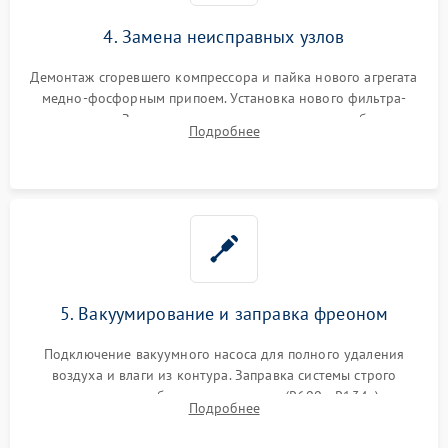
4. Замена неисправных узлов
Демонтаж сгоревшего компрессора и пайка нового агрегата
медно-фосфорным припоем. Установка нового фильтра-
осушителя. Замена изношенных вентиляторов обдува,
Подробнее
сломанных заслонок или поврежденных дверных петель.
5. Вакуумирование и заправка фреоном
Подключение вакуумного насоса для полного удаления
воздуха и влаги из контура. Заправка системы строго
дозированным объемом хладагента (R600a, R134a) по
Подробнее
электронным весам. Контроль рабочего давления в системе.