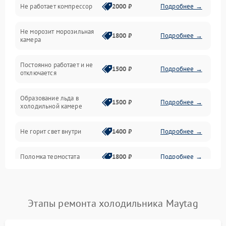
Не работает компрессор
2000 ₽
Подробнее →
Электропитание
Не морозит морозильная
Дренаж
1800 ₽
Подробнее →
камера
Оттайка
Постоянно работает и не
1500 ₽
Подробнее →
отключается
Программное обеспечение
Образование льда в
1500 ₽
Подробнее →
холодильной камере
Не горит свет внутри
1400 ₽
Подробнее →
Поломка термостата
1800 ₽
Подробнее →
Не работает вентилятор
1800 ₽
Подробнее →
Этапы ремонта холодильника Maytag
Поломка системы No Frost
2600 ₽
Подробнее →