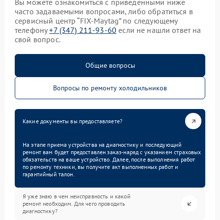
Вы можете ознакомиться с приведенными ниже
часто задаваемыми вопросами, либо обратиться в
сервисный центр “FIX-Maytag” по следующему
телефону
+7 (347) 211-93-60
если не нашли ответ на
свой вопрос.
Общие вопросы
Вопросы по ремонту холодильников
Какие документы вы предоставляете?
На этапе приема устройства на диагностику и последующий
ремонт вам будет предоставлен заказ-наряд с указанием страховых
обязательств на ваше устройство. Далее, после выполнения работ
по ремонту техники, вы получите акт выполненных работ и
гарантийный талон.
Я уже знаю в чем неисправность и какой
ремонт необходим. Для чего проводить
диагностику?