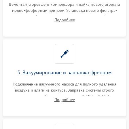
Демонтаж сгоревшего компрессора и пайка нового агрегата
медно-фосфорным припоем. Установка нового фильтра-
осушителя. Замена изношенных вентиляторов обдува,
Подробнее
сломанных заслонок или поврежденных дверных петель.
5. Вакуумирование и заправка фреоном
Подключение вакуумного насоса для полного удаления
воздуха и влаги из контура. Заправка системы строго
дозированным объемом хладагента (R600a, R134a) по
Подробнее
электронным весам. Контроль рабочего давления в системе.