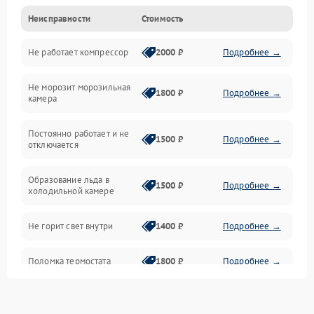
Неисправности
Стоимость
Механика
Не работает компрессор
2000 ₽
Подробнее →
Электропитание
Не морозит морозильная
Дренаж
1800 ₽
Подробнее →
камера
Оттайка
Постоянно работает и не
1500 ₽
Подробнее →
отключается
Программное обеспечение
Образование льда в
1500 ₽
Подробнее →
холодильной камере
Не горит свет внутри
1400 ₽
Подробнее →
Поломка термостата
1800 ₽
Подробнее →
Не работает вентилятор
1800 ₽
Подробнее →