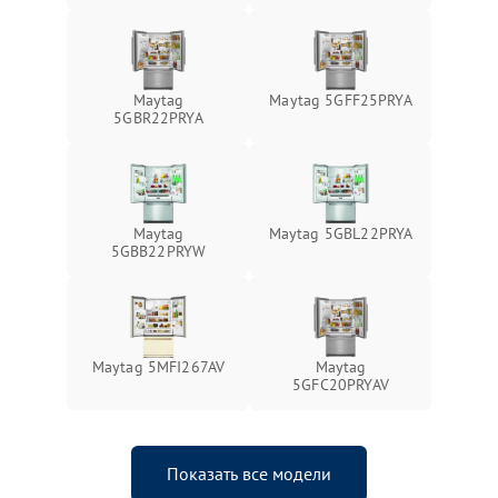
Maytag
Maytag 5GFF25PRYA
5GBR22PRYA
Maytag
Maytag 5GBL22PRYA
5GBB22PRYW
Maytag 5MFI267AV
Maytag
5GFC20PRYAV
Показать все модели