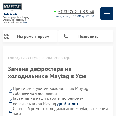
+7 (347) 211-93-60
FIX-MAYTAG
Ежедневно, с 10:00 до 20:00
Ремонт устройств Maytag
Специализированный
cервисный центр г.
Уфа
Мы ремонтируем
Позвонить
в Уфе
Холодильник Maytag замена дефростера
Замена дефростера на
холодильнике Maytag в Уфе
Привезем и увезем холодильник Maytag
Ремонт стиральных машин Maytag
Ремонт посудомоечных машин Maytag
Ремонт духовых шкафов Maytag
Ремонт сушильных машин Maytag
Ремонт микроволновых печей Maytag
собственной доставкой
Гарантия на наши работы по ремонту
до 3-х лет
холодильников Maytag
Срочный ремонт холодильников Maytag в течении
часа