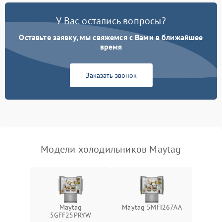
Поломка системы No Frost
2600 ₽
Подробнее →
У Вас остались вопросы?
Оставьте заявку, мы свяжемся с Вами в ближайшее
Образование конденсата
1800 ₽
Подробнее →
на стенках
время
Сбой в работе инвертора
2100 ₽
Подробнее →
Заказать звонок
Запах горелого при
2000 ₽
Подробнее →
работе
Не включается
1000 ₽
Подробнее →
холодильник
Модели холодильников Maytag
Проблемы с системой
автоматической
1800 ₽
Подробнее →
разморозки
Maytag
Maytag 5MFI267AA
5GFF25PRYW