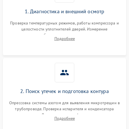
1. Диагностика и внешний осмотр
Проверка температурных режимов, работы компрессора и
целостности уплотнителей дверей. Измерение
сопротивления обмоток мотора, проверка термостата и
Подробнее
считывание кодов ошибок с электронного дисплея.
2. Поиск утечек и подготовка контура
Опрессовка системы азотом для выявления микротрещин в
трубопроводе. Проверка испарителя и конденсатора
течеискателем. Демонтаж старого фильтра-осушителя и
Подробнее
продувка капиллярной трубки для устранения засоров.