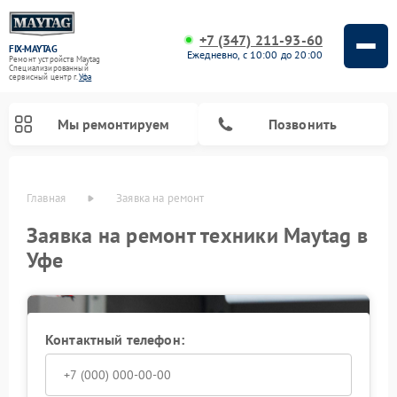
+7 (347) 211-93-60
FIX-MAYTAG
Ежедневно, с 10:00 до 20:00
Ремонт устройств Maytag
Специализированный
cервисный центр г.
Уфа
Мы ремонтируем
Позвонить
Главная
Заявка на ремонт
Заявка на ремонт техники Maytag в
Уфе
Контактный телефон:
Ремонт стиральных машин Maytag
Ремонт сушильных машин Maytag
Ремонт микроволновых печей Maytag
Ремонт посудомоечных машин Maytag
Ремонт духовых шкафов Maytag