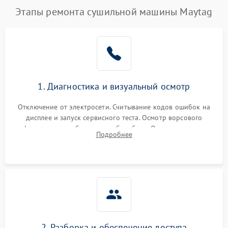
Этапы ремонта сушильной машины Maytag
1. Диагностика и визуальный осмотр
Отключение от электросети. Считывание кодов ошибок на
дисплее и запуск сервисного теста. Осмотр ворсового
фильтра, теплообменника и барабана. Опрос клиента о
Подробнее
неисправностях (не сушит, не крутит барабан, сильно шумит
или выдает ошибку).
2. Разборка и обеспечение доступа