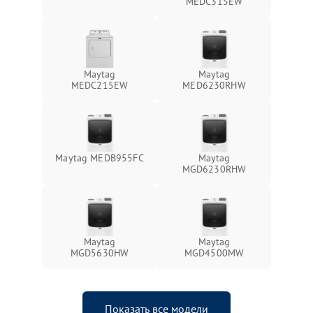
MEDC315EW
Maytag
Maytag
MEDC215EW
MED6230RHW
Maytag MEDB955FC
Maytag
MGD6230RHW
Maytag
Maytag
MGD5630HW
MGD4500MW
Показать все модели