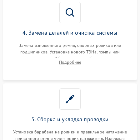
4. Замена деталей и очистка системы
Замена изношенного ремня, опорных роликов или
подшипников. Установка нового ТЭНа, помпы или
термодатчиков. Обязательная глубокая очистка
Подробнее
конденсатора, крыльчатки вентилятора и воздуховодов от
ворса. Восстановление платы управления.
5. Сборка и укладка проводки
Установка барабана на ролики и правильное натяжение
приводного ремня через ролик натяжителя. Надежная