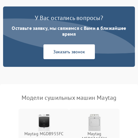
Не работает нагреватель
2500 ₽
Подробнее →
У Вас остались вопросы?
Проблемы с блоком
1800 ₽
Подробнее →
управления
Оставьте заявку, мы свяжемся с Вами в ближайшее
время
Не завершает программу
1500 ₽
Подробнее →
Заказать звонок
Зависает программа
1500 ₽
Подробнее →
Ошибка на дисплее
1290 ₽
Подробнее →
Модели сушильных машин Maytag
Maytag MGDB955FC
Maytag