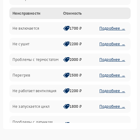
Неисправности
Стоимость
Нагрев
Не включается
1700 ₽
Подробнее →
Механические повреждения
Не сушит
2200 ₽
Подробнее →
Оптика
Проблемы с термостатом
2000 ₽
Подробнее →
Программное обеспечение
Перегрев
2500 ₽
Подробнее →
Датчики
Не работает вентиляция
2200 ₽
Подробнее →
Безопасность
Не запускается цикл
1800 ₽
Подробнее →
Проблемы с датчиком
2500 ₽
Подробнее →
влажности