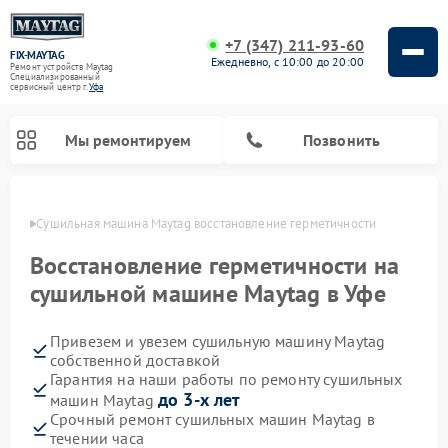
+7 (347) 211-93-60
FIX-MAYTAG
Ежедневно, с 10:00 до 20:00
Ремонт устройств Maytag
Специализированный
cервисный центр г.
Уфа
Мы ремонтируем
Позвонить
в Уфе
Сушильная машина Maytag восстановление герметичности
Восстановление герметичности на
сушильной машине Maytag в Уфе
Привезем и увезем сушильную машину Maytag
Ремонт стиральных машин Maytag
Ремонт посудомоечных машин Maytag
Ремонт духовых шкафов Maytag
Ремонт микроволновых печей Maytag
собственной доставкой
Гарантия на наши работы по ремонту сушильных
до 3-х лет
машин Maytag
Срочный ремонт сушильных машин Maytag в
течении часа