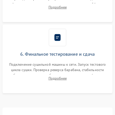
фиксация всех узлов, подключение клемм и шлейфов к
Подробнее
модулю управления. Монтаж корпусных панелей, люка и
верхней крышки устройства.
6. Финальное тестирование и сдача
Подключение сушильной машины к сети. Запуск тестового
цикла сушки. Проверка реверса барабана, стабильности
набора температуры, работы дренажного насоса (откачка
Подробнее
конденсата) и отсутствия посторонних скрипов, стуков или
вибраций.