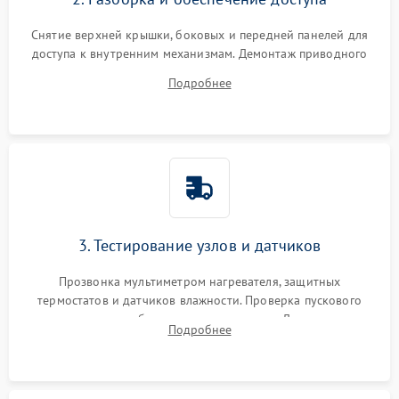
Снятие верхней крышки, боковых и передней панелей для
доступа к внутренним механизмам. Демонтаж приводного
ремня, панели управления и защитных кожухов.
Подробнее
Обеспечение свободного доступа к ТЭНу, компрессору,
двигателю и дренажной помпе.
3. Тестирование узлов и датчиков
Прозвонка мультиметром нагревателя, защитных
термостатов и датчиков влажности. Проверка пускового
конденсатора, обмоток мотора и помпы. Для машин с
Подробнее
тепловым насосом — диагностика работы компрессора и
оценка циркуляции хладагента.